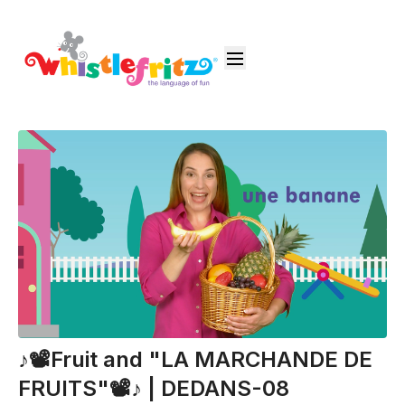
♪📽️Fruit and "LA MARCHANDE DE
FRUITS"📽️♪ | DEDANS-08