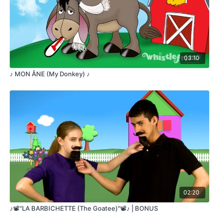
(IL) Y’EN A POUR TOUS LES GOÛTS ET MOI, JE VENDS LES
MEILLEURS
DES FRUITS . . . DES FRUITS . . . DES FRUITS
DES FRUITS . . . DES FRUITS . . . DES FRUITS
DES FRUITS . . . DES FRUITS . . . DES FRUITS
03:10
DES FRUITS . . . DES FRUITS . . . DES FRUITS
♪ MON ÂNE (My Donkey) ♪
The Fruit Vendor
©2008 Jorge Anaya
All rights reserved
FRUIT, FRUIT, FRUIT
YES, I SELL FRUIT
OF ALL COLORS AND FLAVORS
I AM THE FRUIT VENDOR
AND MY FRUIT IS BEAUTIFUL
THERE ARE SOME FOR ALL TASTES, I SELL THE BEST
02:20
THERE ARE SOME FOR ALL TASTES, I SELL THE BEST
♪📽️"LA BARBICHETTE (The Goatee)"📽️♪ | BONUS
I SELL BANANAS IN THE EARLY MORNING