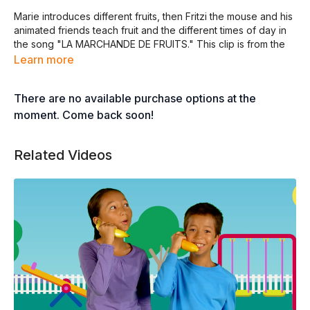
Marie introduces different fruits, then Fritzi the mouse and his
animated friends teach fruit and the different times of day in
the song "LA MARCHANDE DE FRUITS." This clip is from the
full-length program
DEDANS ET DEHORS.
Learn more
There are no available purchase options at the
LA MARCHANDE DE FRUITS
moment. Come back soon!
©2008 Jorge Anaya
Tous droits réservés
Related Videos
DES FRUITS, DES FRUITS, DES FRUITS
OUI, MOI, JE VENDS DES FRUITS
DE TOUTES LES COULEURS ET TOUTES LES SAVEURS
JE SUIS LA MARCHANDE DE FRUITS
ET MES FRUITS SONT JOLIS
(IL) Y’EN A POUR TOUS LES GOÛTS ET MOI, JE VENDS LES
MEILLEURS
(IL) Y’EN A POUR TOUS LES GOÛTS ET MOI, JE VENDS LES
MEILLEURS
JE VENDS DES BANANES AU PETIT MATIN
JE VENDS DES ORANGES, DES POMMES, ET DU RAISIN