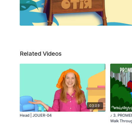
Related Videos
03:03
Head | JOUER-04
♪ 3. PROMENONS NOUS DANS LES BOIS (Let's
Walk Throu