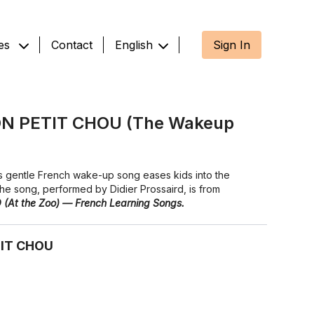
es
Contact
English
Sign In
N PETIT CHOU (The Wakeup
is gentle French wake-up song eases kids into the
The song, performed by Didier Prossaird, is from
(At the Zoo) — French Learning Songs.
IT CHOU