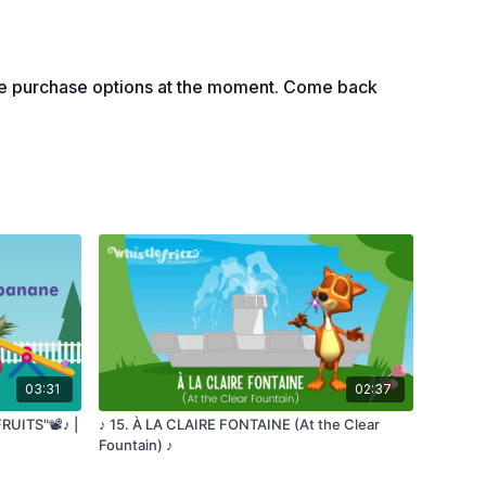
CHOU
le purchase options at the moment. Come back
NÉE
CHOU
NÉE
03:31
02:37
CHOU
UITS"📽️♪ |
♪ 15. À LA CLAIRE FONTAINE (At the Clear
Fountain) ♪
NÉE