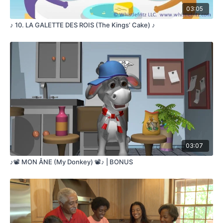
BONNE FÊTE, PAPA
03:05
J’AIME TELLEMENT CE JOUR-LÀ
♪ 10. LA GALETTE DES ROIS (The Kings’ Cake) ♪
QUELLE CHANCE D’AVOIR UN PÈRE COMME TOI
BONNE FÊTE DES PÈRES, PAPA
UNE PARTIE DE CACHE-CACHE
UN “PIERRE, FEUILLE, CISEAUX”
ON CUISINE UN GÂTEAU
OU ON FAIT DU VÉLO
BONNE FÊTE, PAPA
BONNE FÊTE, PAPA
J’AIME TELLEMENT CE JOUR-LÀ
JE PASSE MA JOURNÉE AVEC TOI
03:07
ÇA ME REMPLIT DE JOIE
♪📽️ MON ÂNE (My Donkey) 📽️♪ | BONUS
BONNE FÊTE, PAPA
BONNE FÊTE, PAPA
J’AIME TELLEMENT CE JOUR-LÀ
QUELLE CHANCE D’AVOIR UN PÈRE COMME TOI
BONNE FÊTE DES PÈRES, PAPA