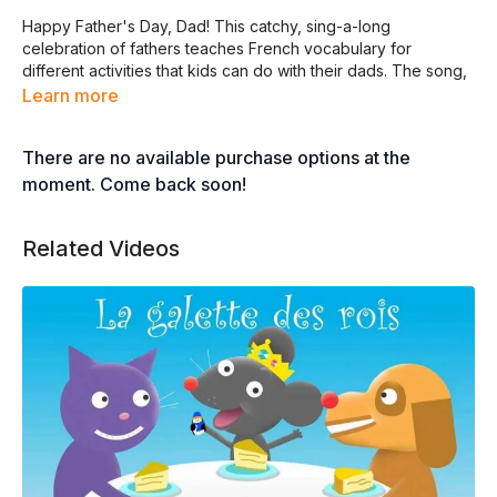
Happy Father's Day, Dad! This catchy, sing-a-long
celebration of fathers teaches French vocabulary for
different activities that kids can do with their dads. The song,
performed by Laura and Alexandra Prossaird, is from
Learn more
Whistlefritz’s music album
AU ZOO (At the Zoo) — French
Learning Songs
.
There are no available purchase options at the
BONNE FÊTE, PAPA
moment. Come back soon!
©2023 Didier Prossaird
Tous droits réservés
Related Videos
C’est la fêtes des pères. Voici une chanson pour mon papa.
BONNE FÊTE, PAPA
BONNE FÊTE, PAPA
J’AIME TELLEMENT CE JOUR-LÀ
JE PASSE MA JOURNÉE AVEC TOI
ÇA ME REMPLIT DE JOIE
Chantez avec nous !
BONNE FÊTE, PAPA