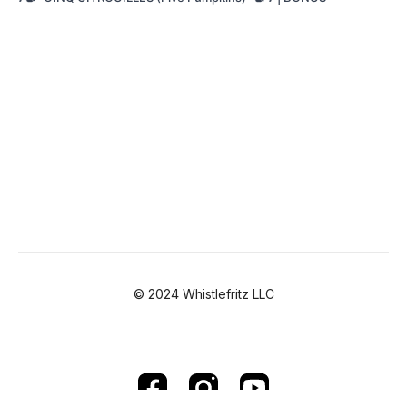
©2023 Didier Prossaird
All rights reserved
It’s Father’s Day. This is a song for my dad.
HAPPY FATHER’S DAY, DAD
HAPPY FATHER’S DAY, DAD
I LIKE THIS DAY SO MUCH
I SPEND MY DAY WITH YOU
IT FILLS ME WITH JOY
Sing along with us!
HAPPY FATHER’S DAY, DAD
HAPPY FATHER’S DAY, DAD
I LIKE THIS DAY SO MUCH
© 2024 Whistlefritz LLC
HOW LUCKY I AM TO HAVE A FATHER LIKE YOU
HAPPY FATHER’S DAY, DAD
A GAME OF HIDE AND SEEK
A “ROCK, PAPER, SCISSORS”
WE BAKE A CAKE
OR WE RIDE BIKES