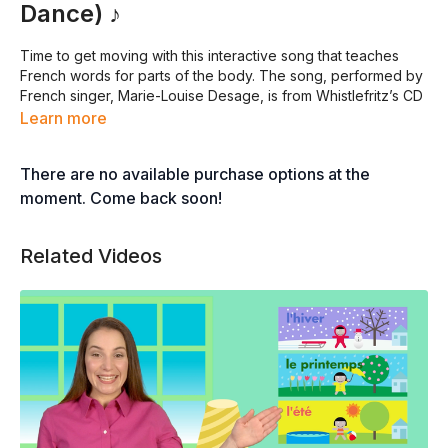
Dance) ♪
Time to get moving with this interactive song that teaches
French words for parts of the body. The song, performed by
French singer, Marie-Louise Desage, is from Whistlefritz’s CD
ALLONS DANSER!
—
French Learning Songs.
Learn more
There are no available purchase options at the
LES ENFANTS QUAND ILS DANSENT
moment. Come back soon!
©2013 Whistlefritz LLC
Tous droits réservés
Related Videos
LES ENFANTS QUAND ILS DANSENT
DANSENT, DANSENT, DANSENT
LES ENFANTS QUAND ILS DANSENT
DE LEURS DOIGTS ILS DANSENT
DE LEURS DOIGTS, DOIGTS, DOIGTS
AINSI DANSENT LES ENFANTS
LES ENFANTS QUAND ILS DANSENT
DANSENT, DANSENT, DANSENT
LES ENFANTS QUAND ILS DANSENT