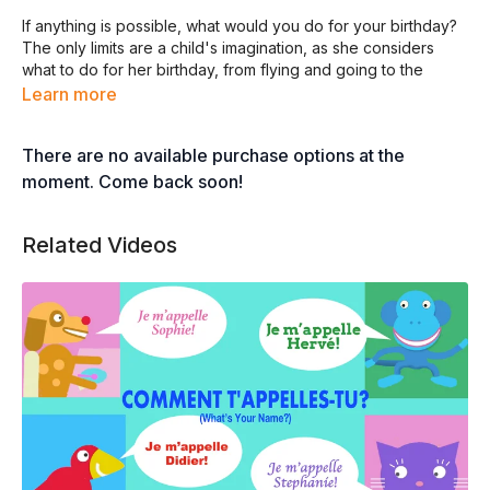
If anything is possible, what would you do for your birthday?
The only limits are a child's imagination, as she considers
what to do for her birthday, from flying and going to the
amusement park to riding ponies, visiting the Statue of
Learn more
Liberty, and more! The song, performed by Didier and Laura
Prossaird, is from Whistlefritz's CD
AU ZOO (At the Zoo) —
There are no available purchase options at the
French Learning Songs.
moment. Come back soon!
TON ANNIVERSAIRE
Related Videos
©2023 Didier Prossaird
Tous droits réservés
POUR TON ANNIVERSAIRE
QU’EST-CE QUE TU VEUX FAIRE
SI PAR MAGIE, TOUT EST PERMIS
QU’EST-CE QUE TU CHOISIS ?
POUR TON ANNIVERSAIRE
QU’EST-CE QUE TU VEUX FAIRE ?
SI PAR MAGIE, TOUT EST PERMIS