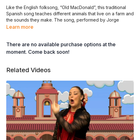
Like the English folksong, “Old MacDonald”, this traditional
Spanish song teaches different animals that live on a farm and
the sounds they make. The song, performed by Jorge
Anaya, is from Whistlefritz’s CD
¡A BAILAR! — Spanish
Learn more
Learning Songs
.
There are no available purchase options at the
VENGAN A VER MI GRANJA
moment. Come back soon!
©2008 Whistlefritz LLC
Todos los derechos reservados
Related Videos
VENGAN A VER MI GRANJA QUE ES HERMOSA
VENGAN A VER MI GRANJA QUE ES HERMOSA
EL PATITO HACE ASÍ: CUÁ, CUÁ
EL PATITO HACE ASÍ: CUÁ, CUÁ
OHH, VENGAN AMIGOS
VENGAN AMIGOS
VENGAN AMIGOS
VENGAN
OHH, VENGAN AMIGOS